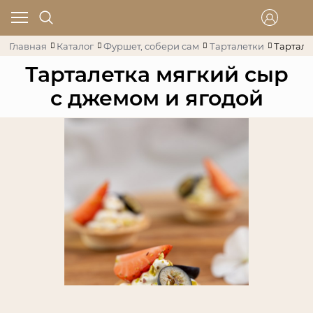
Главная
Каталог
Фуршет, собери сам
Тарталетки
Тартале
Тарталетка мягкий сыр
с джемом и ягодой